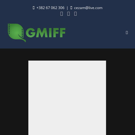
+382 67 062 306
|
cezam@live.com