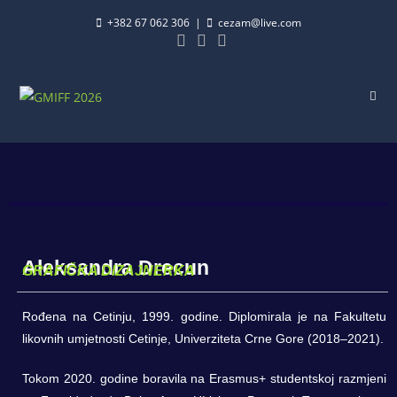
+382 67 062 306
|
cezam@live.com
Aleksandra Drecun
GRAFIČKA DIZAJNERKA
Rođena na Cetinju, 1999. godine. Diplomirala je na Fakultetu
likovnih umjetnosti Cetinje, Univerziteta Crne Gore (2018–2021).
Tokom 2020. godine boravila na Erasmus+ studentskoj razmjeni