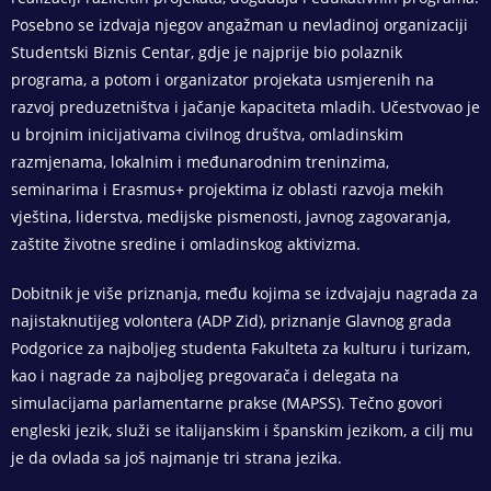
Posebno se izdvaja njegov angažman u nevladinoj organizaciji
Studentski Biznis Centar, gdje je najprije bio polaznik
programa, a potom i organizator projekata usmjerenih na
razvoj preduzetništva i jačanje kapaciteta mladih. Učestvovao je
u brojnim inicijativama civilnog društva, omladinskim
razmjenama, lokalnim i međunarodnim treninzima,
seminarima i Erasmus+ projektima iz oblasti razvoja mekih
vještina, liderstva, medijske pismenosti, javnog zagovaranja,
zaštite životne sredine i omladinskog aktivizma.
Dobitnik je više priznanja, među kojima se izdvajaju nagrada za
najistaknutijeg volontera (ADP Zid), priznanje Glavnog grada
Podgorice za najboljeg studenta Fakulteta za kulturu i turizam,
kao i nagrade za najboljeg pregovarača i delegata na
simulacijama parlamentarne prakse (MAPSS). Tečno govori
engleski jezik, služi se italijanskim i španskim jezikom, a cilj mu
je da ovlada sa još najmanje tri strana jezika.