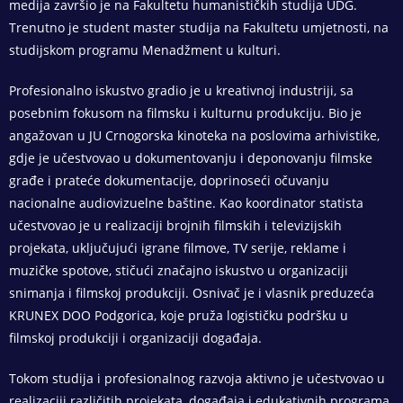
medija završio je na Fakultetu humanističkih studija UDG.
Trenutno je student master studija na Fakultetu umjetnosti, na
studijskom programu Menadžment u kulturi.
Profesionalno iskustvo gradio je u kreativnoj industriji, sa
posebnim fokusom na filmsku i kulturnu produkciju. Bio je
angažovan u JU Crnogorska kinoteka na poslovima arhivistike,
gdje je učestvovao u dokumentovanju i deponovanju filmske
građe i prateće dokumentacije, doprinoseći očuvanju
nacionalne audiovizuelne baštine. Kao koordinator statista
učestvovao je u realizaciji brojnih filmskih i televizijskih
projekata, uključujući igrane filmove, TV serije, reklame i
muzičke spotove, stičući značajno iskustvo u organizaciji
snimanja i filmskoj produkciji. Osnivač je i vlasnik preduzeća
KRUNEX DOO Podgorica, koje pruža logističku podršku u
filmskoj produkciji i organizaciji događaja.
Tokom studija i profesionalnog razvoja aktivno je učestvovao u
realizaciji različitih projekata, događaja i edukativnih programa.