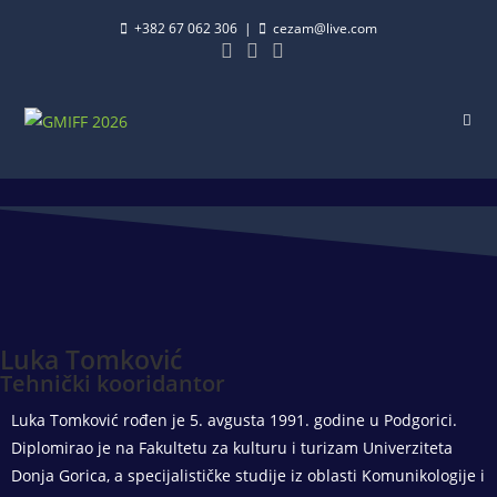
+382 67 062 306
|
cezam@live.com
Luka Tomković
Tehnički kooridantor
Luka Tomković rođen je 5. avgusta 1991. godine u Podgorici.
Diplomirao je na Fakultetu za kulturu i turizam Univerziteta
Donja Gorica, a specijalističke studije iz oblasti Komunikologije i