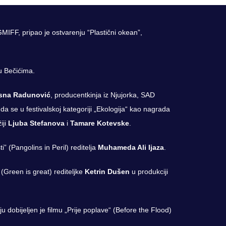
MIFF, pripao je ostvarenju “Plastični okean”,
u Bečićima.
sna Radunović
, producentkinja iz Njujorka, SAD
 da se u festivalskoj kategoriji „Ekologija“ kao nagrada
iji
Ljuba Stefanova
i
Tamare Kotevske
.
” (Pangolins in Peril) reditelja
Muhameda Ali Ijaza
.
 (Green is great) rediteljke
Ketrin Dušen
u produkciji
u dobijeljen je filmu „Prije poplave“ (Before the Flood)