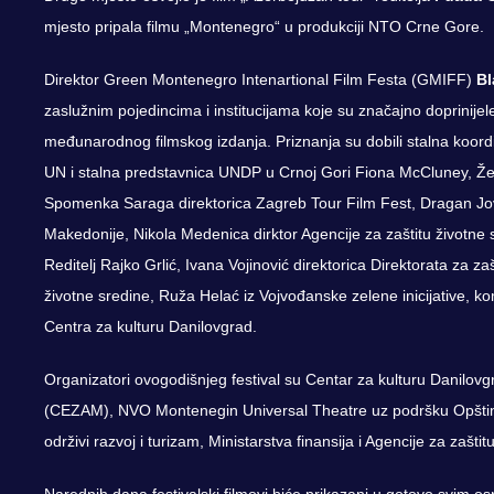
mjesto pripala filmu „Montenegro“ u produkciji NTO Crne Gore.
Direktor Green Montenegro Intenartional Film Festa (GMIFF)
Bl
zaslužnim pojedincima i institucijama koje su značajno doprinijele 
međunarodnog filmskog izdanja. Priznanja su dobili stalna koor
UN i stalna predstavnica UNDP u Crnoj Gori Fiona McCluney, Že
Spomenka Saraga direktorica Zagreb Tour Film Fest, Dragan Jova
Makedonije, Nikola Medenica dirktor Agencije za zaštitu životne 
Reditelj Rajko Grlić, Ivana Vojinović direktorica Direktorata za zaš
životne sredine, Ruža Helać iz Vojvođanske zelene inicijative, kom
Centra za kulturu Danilovgrad.
Organizatori ovogodišnjeg festival su Centar za kulturu Danilov
(CEZAM), NVO Montenegin Universal Theatre uz podršku Opštine 
održivi razvoj i turizam, Ministarstva finansija i Agencije za zaštit