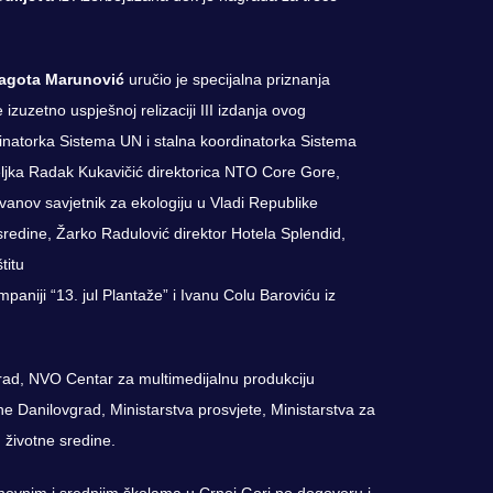
agota Marunović
uručio je specijalna priznanja
izuzetno uspješnoj relizaciji III izdanja ovog
dinatorka Sistema UN i stalna koordinatorka Sistema
ljka Radak Kukavičić direktorica NTO Core Gore,
nov savjetnik za ekologiju u Vladi Republike
sredine, Žarko Radulović direktor Hotela Splendid,
titu
paniji “13. jul Plantaže” i Ivanu Colu Baroviću iz
grad, NVO Centar za multimedijalnu produkciju
Danilovgrad, Ministarstva prosvjete, Ministarstva za
u životne sredine.