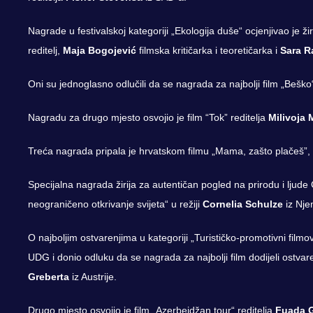
Nagrade u festivalskoj kategoriji „Ekologija duše“ ocjenjivao je ži
reditelj,
Maja Bogojević
filmska kritičarka i teoretičarka i
Sara R
Oni su jednoglasno odlučili da se nagrada za najbolji film „Beško“
Nagradu za drugo mjesto osvojio je film “Tok” reditelja
Milivoja
Treća nagrada pripala je hrvatskom filmu „Mama, zašto plačeš”, 
Specijalna nagrada žirija za autentičan pogled na prirodu i ljude
neograničeno otkrivanje svijeta“ u režiji
Cornelia Schulze
iz Nje
O najboljim ostvarenjima u kategoriji „Turističko-promotivni filmo
UDG i donio odluku da se nagrada za najbolji film dodijeli ostvare
Greberta
iz Austrije.
Drugo mjesto osvojio je film „Azerbejdžan tour“ reditelja
Fuada G