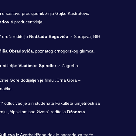
ri u sastavu predsjednik žirija Gojko Kastratović
adović
producentkinja.
 uruči reditelju
Nedžadu Begoviću
iz Sarajeva, BIH.
 Miša Obradovića
, poznatog crnogorskog glumca.
rediteljke
Vladimire Spindler
iz Zagreba.
 Crne Gore dodijeljen je filmu „Crna Gora –
mačke.
vi“ odlučivao je žiri studenata Fakulteta umjetnosti sa
nju „Alpski smisao života“ reditelja
Džonasa
ulijeva
iz Azerbejdžana dok je nagrada za treće