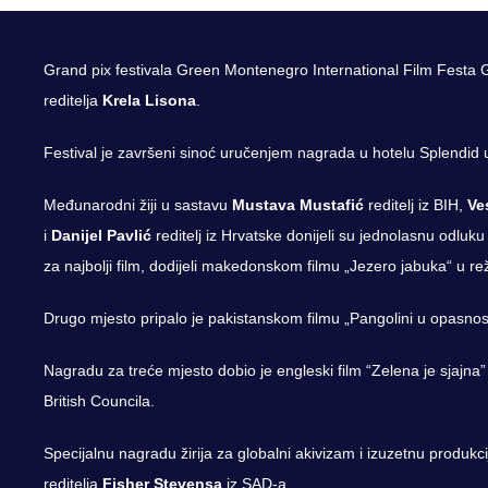
Grand pix festivala Green Montenegro International Film Festa G
reditelja
Krela Lisona
.
Festival je završeni sinoć uručenjem nagrada u hotelu Splendid 
Međunarodni žiji u sastavu
Mustava Mustafić
reditelj iz BIH,
Ve
i
Danijel Pavlić
reditelj iz Hrvatske donijeli su jednolasnu odluku
za najbolji film, dodijeli makedonskom filmu „Jezero jabuka“ u rež
Drugo mjesto pripalo je pakistanskom filmu „Pangolini u opasnosti
Nagradu za treće mjesto dobio je engleski film “Zelena je sjajna”
British Councila.
Specijalnu nagradu žirija za globalni akivizam i izuzetnu produkcij
reditelja
Fisher Stevensa
iz SAD-a.