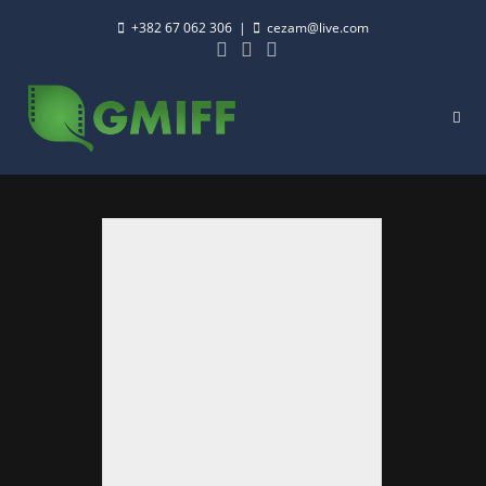
+382 67 062 306
|
cezam@live.com