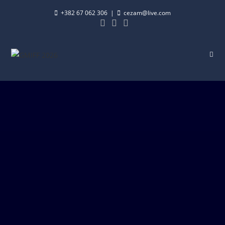
+382 67 062 306
|
cezam@live.com