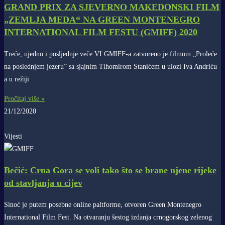
GRAND PRIX ZA SJEVERNO MAKEDONSKI FILM
„ZEMLJA MEDA“ NA GREEN MONTENEGRO
INTERNATIONAL FILM FESTU (GMIFF) 2020
Treće, ujedno i posljednje veče VI GMIFF-a zatvoreno je filmom „Proleće
na poslednjem jezeru” sa sjajnim Tihomirom Stanićem u ulozi Iva Andriću
a u režiji
Pročitaj više »
21/12/2020
Vijesti
Bečić: Crna Gora se voli tako što se brane njene rijeke
od stavljanja u cijev
Sinoć je putem posebne online paltforme, otvoren Green Montenegro
International Film Fest. Na otvaranju šestog izdanja crnogorskog zelenog