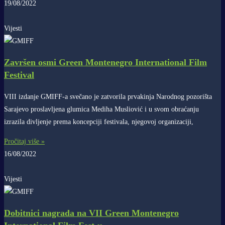
19/08/2022
Vijesti
Završen osmi Green Montenegro International Film
Festival
VIII izdanje GMIFF-a svečano je zatvorila prvakinja Narodnog pozorišta
Sarajevo proslavljena glumica Mediha Musliović i u svom obraćanju
izrazila divljenje prema koncepciji festivala, njegovoj organizaciji,
Pročitaj više »
16/08/2022
Vijesti
Dobitnici nagrada na VII Green Montenegro