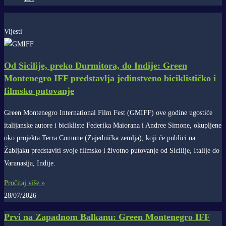
Vijesti
Od Sicilije, preko Durmitora, do Indije: Green
Montenegro IFF predstavlja jedinstveno biciklističko i
filmsko putovanje
Green Montenegro International Film Fest (GMIFF) ove godine ugostiće
italijanske autore i bicikliste Federika Maiorana i Andree Simone, okupljene
oko projekta Terra Comune (Zajednička zemlja), koji će publici na
Žabljaku predstaviti svoje filmsko i životno putovanje od Sicilije, Italije do
Varanasija, Indije.
Pročitaj više »
28/07/2026
Prvi na Zapadnom Balkanu: Green Montenegro IFF