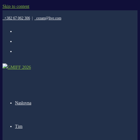
Skip to content
+382 67 062 306
|
cezam@live.com
Naslovna
Tim