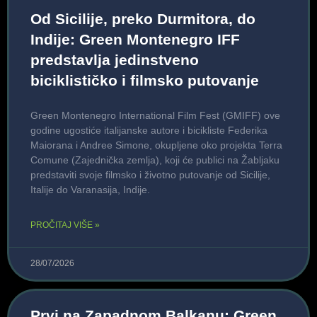
Od Sicilije, preko Durmitora, do
Indije: Green Montenegro IFF
predstavlja jedinstveno
biciklističko i filmsko putovanje
Green Montenegro International Film Fest (GMIFF) ove
godine ugostiće italijanske autore i bicikliste Federika
Maiorana i Andree Simone, okupljene oko projekta Terra
Comune (Zajednička zemlja), koji će publici na Žabljaku
predstaviti svoje filmsko i životno putovanje od Sicilije,
Italije do Varanasija, Indije.
PROČITAJ VIŠE »
28/07/2026
Prvi na Zapadnom Balkanu: Green