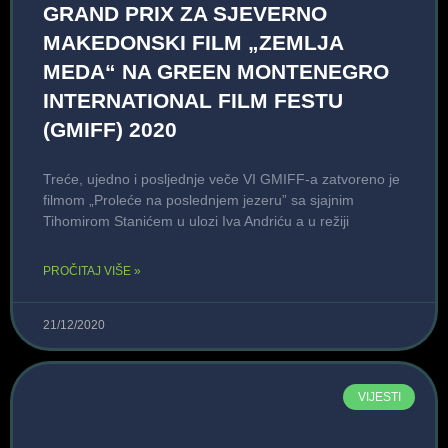
GRAND PRIX ZA SJEVERNO
MAKEDONSKI FILM „ZEMLJA
MEDA“ NA GREEN MONTENEGRO
INTERNATIONAL FILM FESTU
(GMIFF) 2020
Treće, ujedno i posljednje veče VI GMIFF-a zatvoreno je
filmom „Proleće na poslednjem jezeru” sa sjajnim
Tihomirom Stanićem u ulozi Iva Andriću a u režiji
PROČITAJ VIŠE »
21/12/2020
VIJESTI