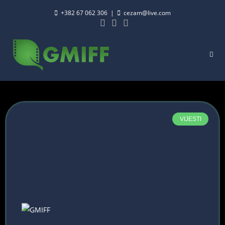
+382 67 062 306
|
cezam@live.com
VIJESTI